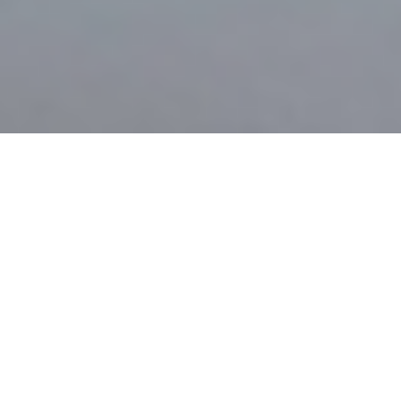
ΣΧΕΤΙΚΆ
ΜΕ ΕΜΆΣ
Σας καλοσωρίζουμε στην πιο έξυπνη και
λειτουργική εφαρμογή διαχείρισης
πολυκατοικιών και έκδοσης κοινοχρήστων, τον
DIACHEIRISTIS!
Η ομάδα του
DIACHEIRISTIS
αποτελείται από
επαγγελματίες, που σχετίζονται με τις
κατασκευές οικοδομών και την τεχνολογία.